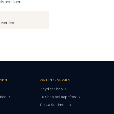
ls anerkannt.
t werden.
GEN
ONLINE-SHOPS
Zeydler Shop →
rice →
TK Shop bei papafrost →
Pekta Sortiment →