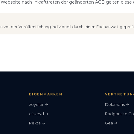
Webseite nach Inkrafttreten der geänderten AGB gelten diese a
n vor der Veröffentlichung individuell durch einen Fachanwalt geprüf
EIGENMARKEN
VERTRETUN
zeydler →
Delamaris →
eiszeyd →
Radgonske Go
Pekta →
Gea →