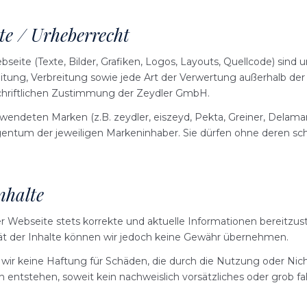
te / Urheberrecht
bseite (Texte, Bilder, Grafiken, Logos, Layouts, Quellcode) sind 
eitung, Verbreitung sowie jede Art der Verwertung außerhalb de
schriftlichen Zustimmung der Zeydler GmbH.
wendeten Marken (z.B. zeydler, eiszeyd, Pekta, Greiner, Delama
entum der jeweiligen Markeninhaber. Sie dürfen ohne deren sch
nhalte
 Webseite stets korrekte und aktuelle Informationen bereitzustel
ität der Inhalte können wir jedoch keine Gewähr übernehmen.
ir keine Haftung für Schäden, die durch die Nutzung oder Nic
entstehen, soweit kein nachweislich vorsätzliches oder grob fa