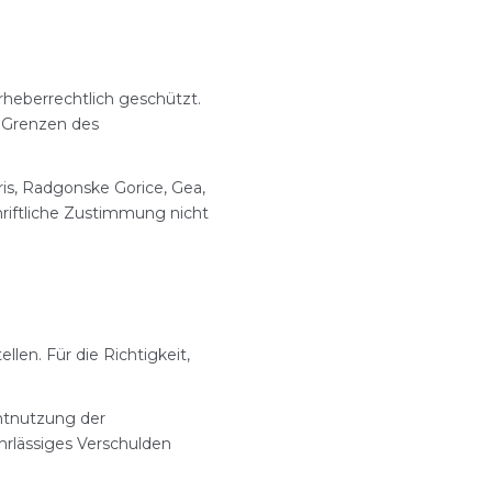
urheberrechtlich geschützt.
r Grenzen des
ris, Radgonske Gorice, Gea,
riftliche Zustimmung nicht
len. Für die Richtigkeit,
htnutzung der
hrlässiges Verschulden