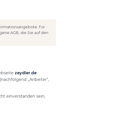
formationsangebote. Für
igene AGB, die Sie auf den
ebseite
zeydler.de
(nachfolgend „Anbieter“,
ht einverstanden sein,