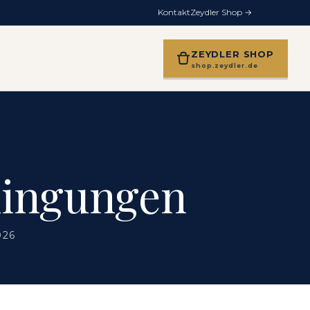
Kontakt
Zeydler Shop →
ZEYDLER SHOP
shop.zeydler.de
dingungen
026