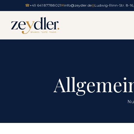
☎
+49 641 87788021
✉
info@zeydler.de
◎
Ludwig-Rinn-Str. 8-16
Allgemei
Nu